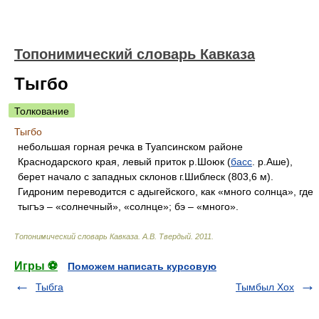
Топонимический словарь Кавказа
Тыгбо
Толкование
Тыгбо
небольшая горная речка в Туапсинском районе
Краснодарского края, левый приток р.Шоюк (
басс
. р.Аше),
берет начало с западных склонов г.Шиблеск (803,6 м).
Гидроним переводится с адыгейского, как «много солнца», где
тыгъэ – «солнечный», «солнце»; бэ – «много».
Топонимический словарь Кавказа
.
А.В. Твердый
.
2011
.
Игры ⚽
Поможем написать курсовую
Тыбга
Тымбыл Хох